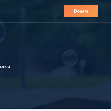
Donate
iusmod