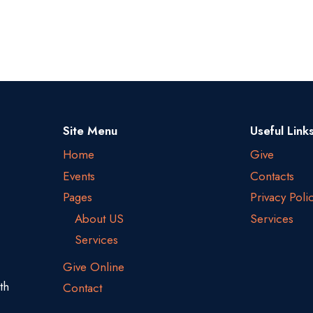
Site Menu
Useful Link
Home
Give
Events
Contacts
Pages
Privacy Poli
About US
Services
Services
Give Online
th
Contact