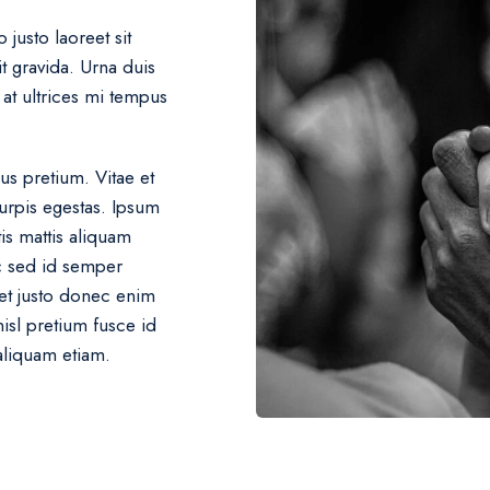
justo laoreet sit
t gravida. Urna duis
s at ultrices mi tempus
s pretium. Vitae et
urpis egestas. Ipsum
is mattis aliquam
c sed id semper
et justo donec enim
nisl pretium fusce id
 aliquam etiam.