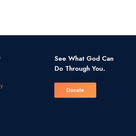
s
See What God Can
Do Through You.
cy
Donate