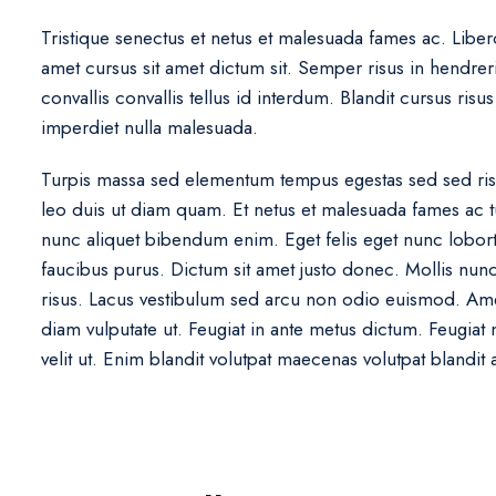
Tristique senectus et netus et malesuada fames ac. Libero 
amet cursus sit amet dictum sit. Semper risus in hendreri
convallis convallis tellus id interdum. Blandit cursus risu
imperdiet nulla malesuada.
Turpis massa sed elementum tempus egestas sed sed risu
leo duis ut diam quam. Et netus et malesuada fames ac t
nunc aliquet bibendum enim. Eget felis eget nunc lobort
faucibus purus. Dictum sit amet justo donec. Mollis nun
risus. Lacus vestibulum sed arcu non odio euismod. Am
diam vulputate ut. Feugiat in ante metus dictum. Feugiat 
velit ut. Enim blandit volutpat maecenas volutpat blandit